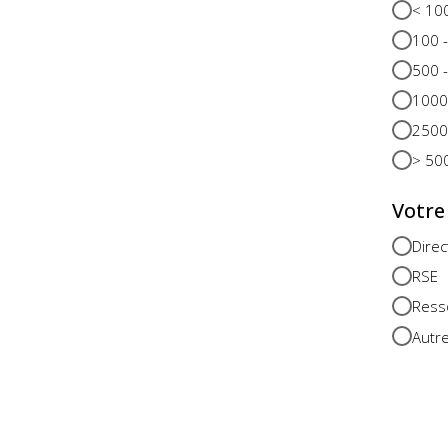
< 10
100 
500 
1000
2500
> 50
Votre
Direc
RSE
Ress
Autre