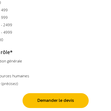
0
- 499
- 999
 - 2499
 - 4999
00
 rôle*
tion générale
ources humaines
 (précisez)
Demander le devis