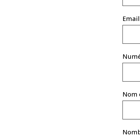
Email
Numé
Nom d
Nomb